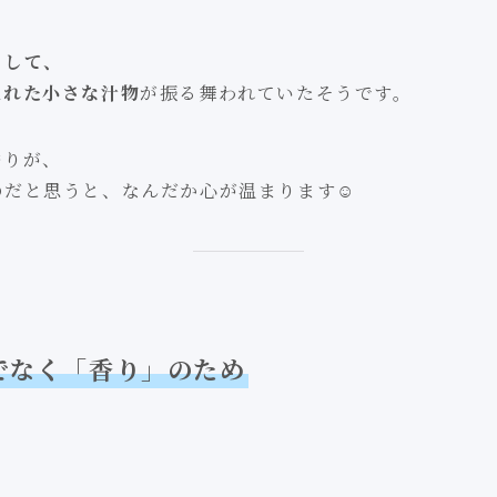
として、
入れた小さな汁物
が振る舞われていたそうです。
香りが、
だと思うと、なんだか心が温まります☺️
でなく「香り」のため
」