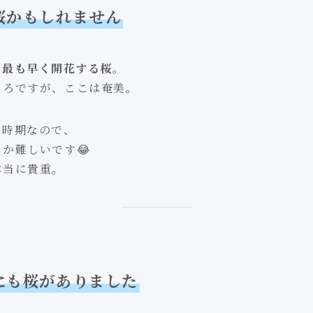
桜かもしれません
で最も早く開花する桜
。
ころですが、ここは奄美。
い時期なので、
か難しいです😂
本当に貴重。
にも桜がありました