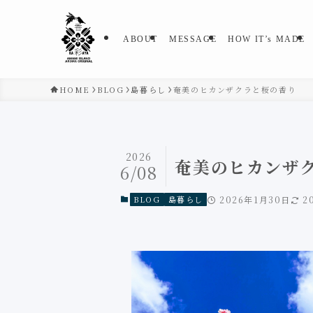
ABOUT
MESSAGE
HOW IT’s MADE
HOME
BLOG
島暮らし
奄美のヒカンザクラと桜の香り
2026
奄美のヒカンザ
6/08
BLOG
島暮らし
2026年1月30日
2