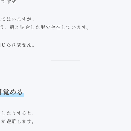
です🌸
れてはいますが、
う、糖と結合した形で存在しています。
感じられません
。
目覚める
にしたりすると、
ンが遊離します。