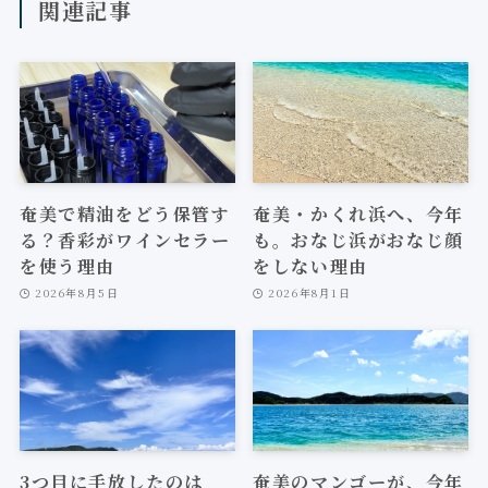
関連記事
奄美で精油をどう保管す
奄美・かくれ浜へ、今年
る？香彩がワインセラー
も。おなじ浜がおなじ顔
を使う理由
をしない理由
2026年8月5日
2026年8月1日
3つ目に手放したのは
奄美のマンゴーが、今年